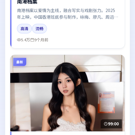
南港档案
南港档案以爱情为主线，融合写实与戏剧张力。2025
年上映，中国香港班底参与制作，咏梅、廖凡、周迅、
张子枫在片中呈现细腻表演，影像风格统一，配乐与剪
高清
流畅
辑强化了情绪曲线。
5.4万
9个月前
最新
99:00