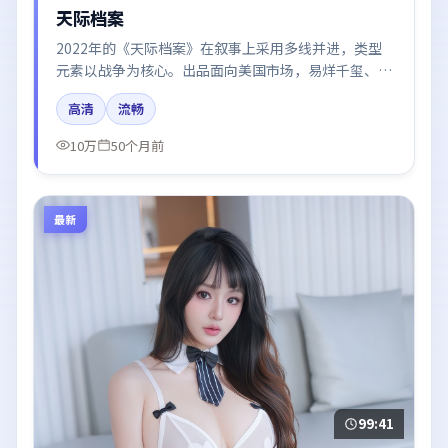
天际档案
2022年的《天际档案》在叙事上采用多线并进，类型
元素以战争为核心。出品面向美国市场，易烊千玺、于
和伟、倪妮所饰角色推动关键反转，结尾留白引发讨
高清
流畅
论。
10万
50个月前
最新
99:41