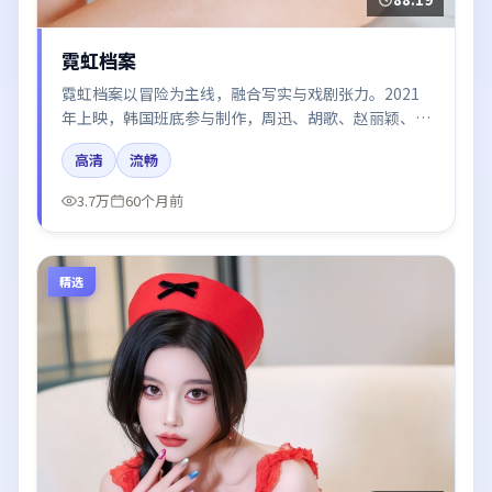
霓虹档案
霓虹档案以冒险为主线，融合写实与戏剧张力。2021
年上映，韩国班底参与制作，周迅、胡歌、赵丽颖、于
和伟在片中呈现细腻表演，影像风格统一，配乐与剪辑
高清
流畅
强化了情绪曲线。
3.7万
60个月前
精选