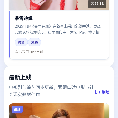
88:18
暴雪追缉
2025年的《暴雪追缉》在叙事上采用多线并进，类型
元素以科幻为核心。出品面向中国大陆市场，章子怡、
段奕宏、秦海璐所饰角色推动关键反转，结尾留白引发
高清
流畅
讨论。
12万
10个月前
最新上线
电视剧与综艺同步更新，紧跟口碑电影与社
打开剧场
会现实题材佳作
最新