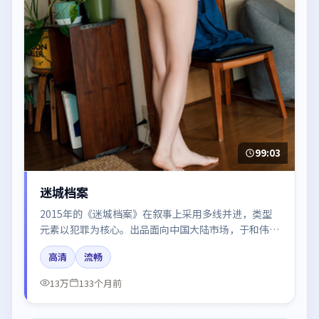
99:03
迷城档案
2015年的《迷城档案》在叙事上采用多线并进，类型
元素以犯罪为核心。出品面向中国大陆市场，于和伟、
杨幂、刘亦菲、沈腾所饰角色推动关键反转，结尾留白
高清
流畅
引发讨论。
13万
133个月前