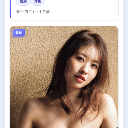
高清
流畅
调摄影。
7.1万
134个月前
最新