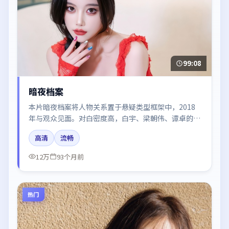
99:08
暗夜档案
本片暗夜档案将人物关系置于悬疑类型框架中，2018
年与观众见面。对白密度高，白宇、梁朝伟、谭卓的台
词节奏值得关注；整体气质偏日本都市与冷色调摄影。
高清
流畅
12万
93个月前
热门