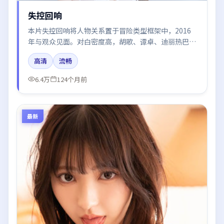
失控回响
本片失控回响将人物关系置于冒险类型框架中，2016
年与观众见面。对白密度高，胡歌、谭卓、迪丽热巴、
章子怡、河正宇的台词节奏值得关注；整体气质偏韩国
高清
流畅
都市与冷色调摄影。
6.4万
124个月前
最新