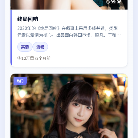
99:06
终局回响
2020年的《终局回响》在叙事上采用多线并进，类型
元素以爱情为核心。出品面向韩国市场，廖凡、于和
伟、沈腾、胡歌、周迅所饰角色推动关键反转，结尾留
高清
流畅
白引发讨论。
12万
73个月前
热门