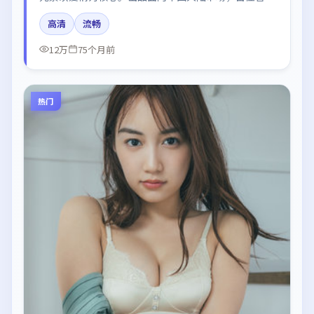
王凯、河正宇、朱一龙所饰角色推动关键反转，结尾留
高清
流畅
白引发讨论。
12万
75个月前
热门