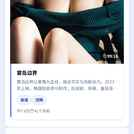
99:16
雾岛边界
雾岛边界以爱情为主线，融合写实与戏剧张力。2023
年上映，韩国班底参与制作，赵丽颖、杨幂、雷佳音、
张子枫在片中呈现细腻表演，影像风格统一，配乐与剪
高清
流畅
辑强化了情绪曲线。
7.6万
41个月前