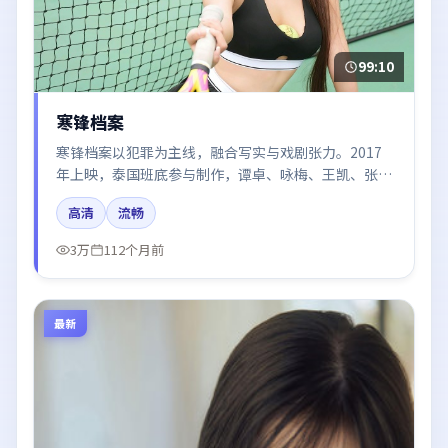
99:10
寒锋档案
寒锋档案以犯罪为主线，融合写实与戏剧张力。2017
年上映，泰国班底参与制作，谭卓、咏梅、王凯、张子
枫在片中呈现细腻表演，影像风格统一，配乐与剪辑强
高清
流畅
化了情绪曲线。
3万
112个月前
最新