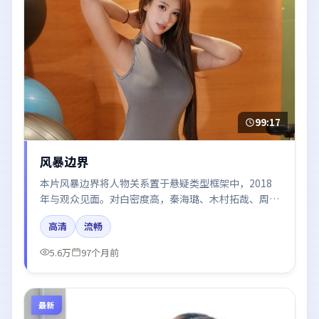
99:17
风暴边界
本片风暴边界将人物关系置于悬疑类型框架中，2018
年与观众见面。对白密度高，秦海璐、木村拓哉、周
迅、黄渤、周冬雨的台词节奏值得关注；整体气质偏泰
高清
流畅
国都市与冷色调摄影。
5.6万
97个月前
最新