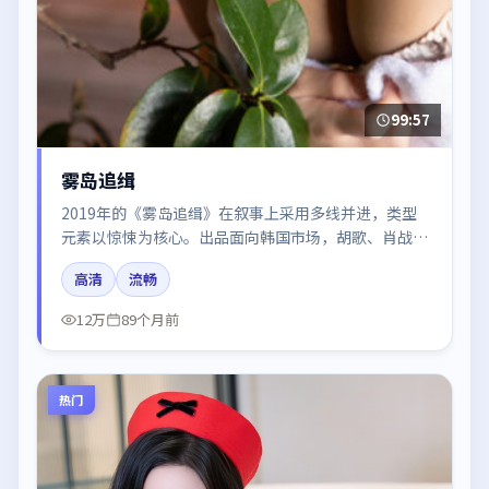
99:57
雾岛追缉
2019年的《雾岛追缉》在叙事上采用多线并进，类型
元素以惊悚为核心。出品面向韩国市场，胡歌、肖战、
赵丽颖、咏梅所饰角色推动关键反转，结尾留白引发讨
高清
流畅
论。
12万
89个月前
热门