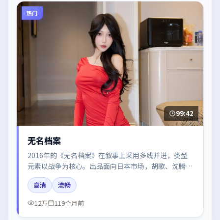
热门
99:42
无名档案
2016年的《无名档案》在叙事上采用多线并进，类型
元素以战争为核心。出品面向日本市场，胡歌、沈腾、
朱一龙、王凯所饰角色推动关键反转，结尾留白引发讨
高清
流畅
论。
12万
119个月前