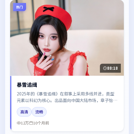
热门
88:18
暴雪追缉
2025年的《暴雪追缉》在叙事上采用多线并进，类型
元素以科幻为核心。出品面向中国大陆市场，章子怡、
段奕宏、秦海璐所饰角色推动关键反转，结尾留白引发
高清
流畅
讨论。
12万
10个月前