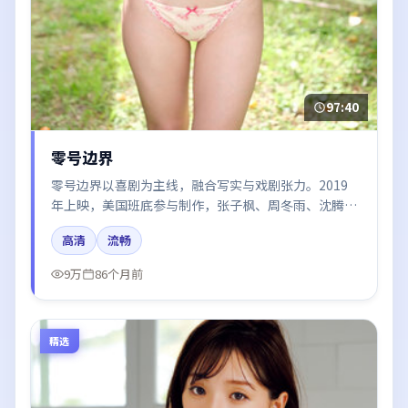
97:40
零号边界
零号边界以喜剧为主线，融合写实与戏剧张力。2019
年上映，美国班底参与制作，张子枫、周冬雨、沈腾、
杨幂、张译在片中呈现细腻表演，影像风格统一，配乐
高清
流畅
与剪辑强化了情绪曲线。
9万
86个月前
精选